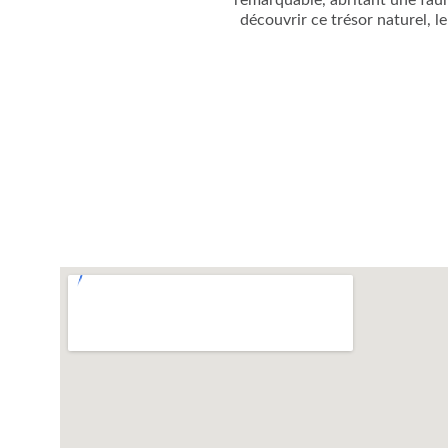
remarquable, abritant une faune
découvrir ce trésor naturel, l