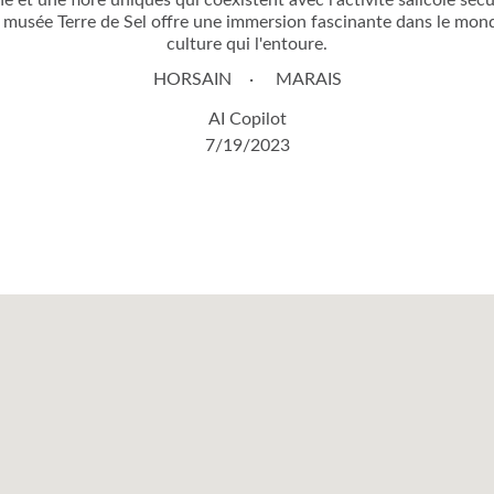
 et une flore uniques qui coexistent avec l'activité salicole séc
e musée Terre de Sel offre une immersion fascinante dans le mond
culture qui l'entoure.
HORSAIN
MARAIS
AI Copilot
7/19/2023