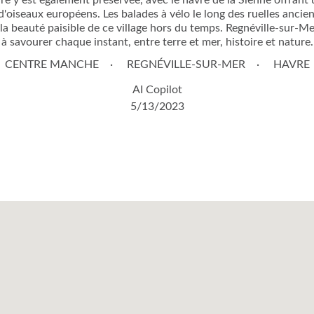
e y est également préservée, avec le havre de la Sienne offrant 
'oiseaux européens. Les balades à vélo le long des ruelles ancie
a beauté paisible de ce village hors du temps. Regnéville-sur-Mer 
à savourer chaque instant, entre terre et mer, histoire et nature.
CENTRE MANCHE
REGNÉVILLE-SUR-MER
HAVRE
AI Copilot
5/13/2023