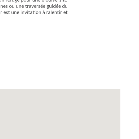
un refuge pour une biodiversité
nnes ou une traversée guidée du
est une invitation à ralentir et